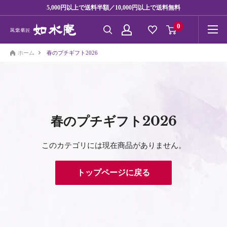
コ
5,000円以上で送料半額／10,000円以上で送料無料
ン
0
テ
ン
ホーム
春のプチギフト2026
ツ
に
ス
キ
春のプチギフト2026
ッ
プ
このカテゴリには現在商品がありません。
す
る
トップページに戻る