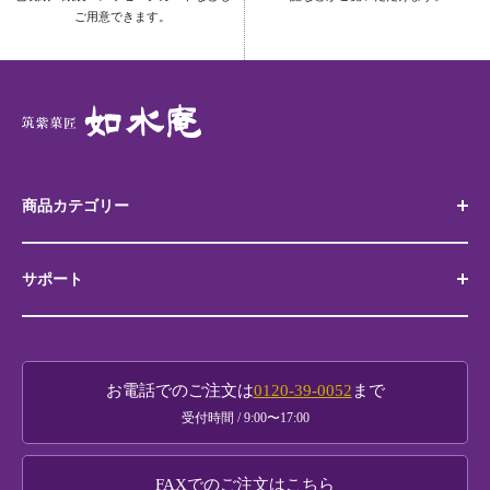
ご用意できます。
商品カテゴリー
サポート
代表銘菓 筑紫もち
博多土産
お買い物ガイド
如水庵銘菓撰
お電話でのご注文は
0120-39-0052
まで
贈り物ガイド
受付時間 / 9:00〜17:00
黒田官兵衛商品
法人様・大口注文
FAXでのご注文は
こちら