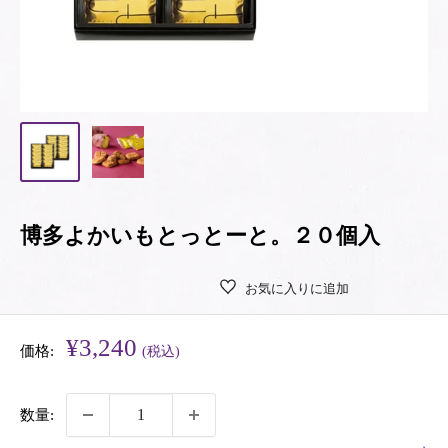
博多よかいもとっとーと。２０個入
お気に入りに追加
販
¥3,240
価格:
(税込)
売
価
数量:
格