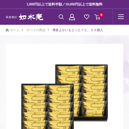
コ
5,000円以上で送料半額／10,000円以上で送料無料
ン
0
テ
ン
ホーム
すべての商品
博多よかいもとっとーと。２０個入
ツ
に
ス
キ
ッ
プ
す
る