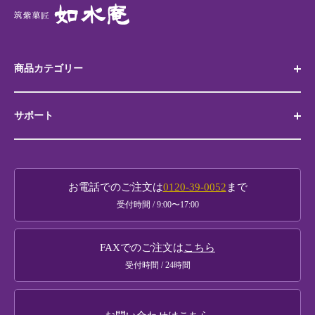
商品カテゴリー
サポート
代表銘菓 筑紫もち
博多土産
お買い物ガイド
如水庵銘菓撰
お電話でのご注文は
0120-39-0052
まで
贈り物ガイド
受付時間 / 9:00〜17:00
黒田官兵衛商品
法人様・大口注文
FAXでのご注文は
こちら
メールマガジンのご案内
受付時間 / 24時間