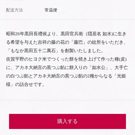
配送方法
常温便
昭和26年黒田長禮侯より、黒田官兵衛（隠居名 如水)に生き
る希望を与えた吉祥の藤の花の「藤巴」の紋所をいただき、
「もなか黒田五十二萬石」を創製いたしました。
佐賀平野のヒヨク米でつくった餅を焼き上げて作った種(皮)
に、アカネ大納言の黒つぶ餡に餅入りの「如水公」、大手亡
の白つぶ餡とアカネ大納言の黒つぶ餡の2種からなる「光姫
様」の詰合せです。
購入する