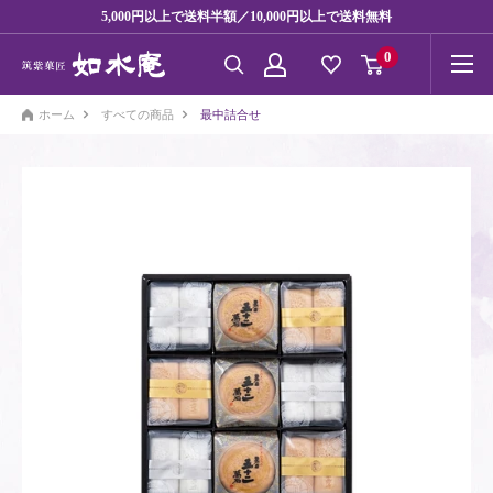
コ
5,000円以上で送料半額／10,000円以上で送料無料
ン
0
テ
ン
ホーム
すべての商品
最中詰合せ
ツ
に
ス
キ
ッ
プ
す
る