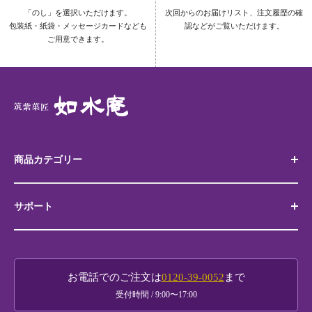
「のし」を選択いただけます。
次回からのお届けリスト、注文履歴の確
包装紙・紙袋・メッセージカードなども
認などがご覧いただけます。
ご用意できます。
商品カテゴリー
サポート
代表銘菓 筑紫もち
博多土産
お買い物ガイド
如水庵銘菓撰
お電話でのご注文は
0120-39-0052
まで
贈り物ガイド
受付時間 / 9:00〜17:00
黒田官兵衛商品