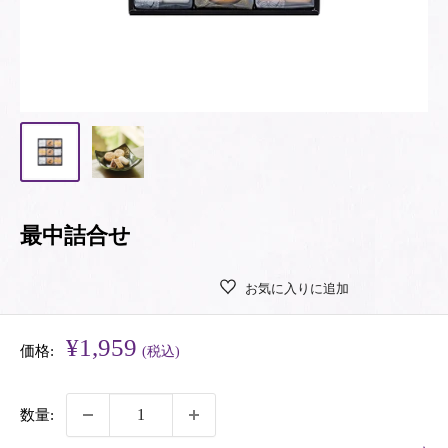
最中詰合せ
お気に入りに追加
販
¥1,959
価格:
(税込)
売
価
数量:
格