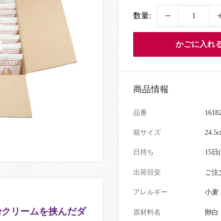
価
数量:
格
かごに入れ
商品情報
品番
1618
箱サイズ
24.5
日持ち
15
出荷目安
ご注
アレルギー
小麦
粉クリームを挟んだダ
原材料名
卵白