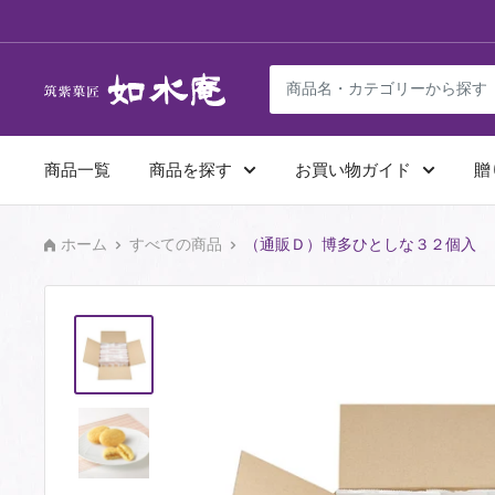
コ
ン
テ
ン
ツ
商品一覧
商品を探す
お買い物ガイド
贈
に
ス
キ
ホーム
すべての商品
（通販Ｄ）博多ひとしな３２個入
ッ
プ
す
る