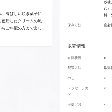
砂糖
む）
み、香ばしい焼き菓子に
料、
を使用したクリームの風
保存方法
直射
からご年配の方まで楽し
販売情報
在庫状況
○
配送方法
常温
のし
×
メッセージカー
×
ド
手提げ袋
×