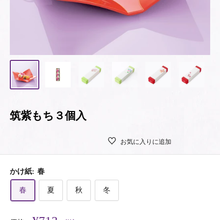
筑紫もち３個入
お気に入りに追加
かけ紙:
春
春
夏
秋
冬