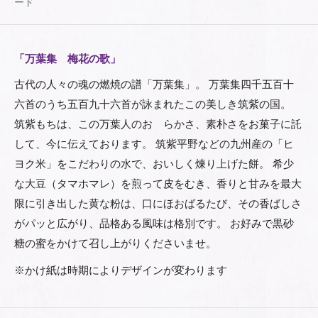
ード
「万葉集 梅花の歌」
古代の人々の魂の燃焼の譜「万葉集」。 万葉集四千五百十
六首のうち五百九十六首が詠まれたこの美しき筑紫の国。
筑紫もちは、この万葉人のおゝらかさ、素朴さをお菓子に託
して、今に伝えております。 筑紫平野などの九州産の「ヒ
ヨク米」をこだわりの水で、おいしく煉り上げた餅。 希少
な大豆（タマホマレ）を煎って皮をむき、香りと甘みを最大
限に引き出した黄な粉は、口にほおばるたび、その香ばしさ
がパッと広がり、品格ある風味は格別です。 お好みで黒砂
糖の蜜をかけて召し上がりくださいませ。
※かけ紙は時期によりデザインが変わります