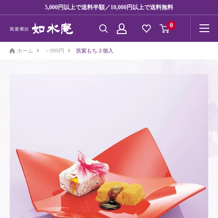
コ
5,000円以上で送料半額／10,000円以上で送料無料
ン
0
テ
ン
ホーム
～999円
筑紫もち３個入
ツ
に
ス
キ
ッ
プ
す
る