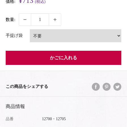
販
¥713
価格:
(税込)
売
価
数量:
格
手提げ袋
かごに入れる
この商品をシェアする
商品情報
品番
12700・12705