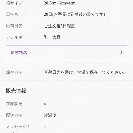
箱サイズ
20.5cm×6cm×4cm
日持ち
20日(お手元に到着後の目安です)
出荷目安
ご注文後5日程度
アレルギー
乳・大豆
原材料名
保存方法
直射日光を避け、常温で保存してください。
販売情報
在庫状況
○
配送方法
常温便
メッセージカ
×