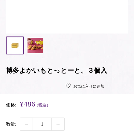
博多よかいもとっとーと。３個入
お気に入りに追加
販
¥486
価格:
(税込)
売
価
数量:
格