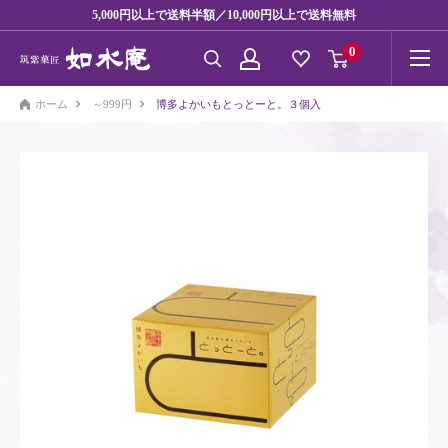
コ
5,000円以上で送料半額／10,000円以上で送料無料
ン
0
テ
ン
ホーム
～999円
博多よかいもとっとーと。３個入
ツ
に
ス
キ
ッ
プ
す
る