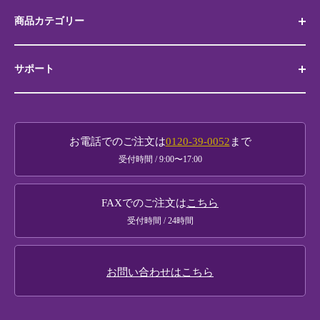
商品カテゴリー
サポート
代表銘菓 筑紫もち
博多土産
お買い物ガイド
如水庵銘菓撰
お電話でのご注文は
0120-39-0052
まで
贈り物ガイド
受付時間 / 9:00〜17:00
黒田官兵衛商品
法人様・大口注文
FAXでのご注文は
こちら
メールマガジンのご案内
受付時間 / 24時間
お問い合わせはこちら