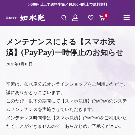
コ
5,000円以上で送料半額／10,000円以上で送料無料
ン
0
テ
ン
ツ
メンテナンスによる【スマホ決
に
済】(PayPay)一時停止のお知らせ
ス
キ
2026年1月10日
ッ
プ
平素は、如水庵公式オンラインショップをご利用いただき、
す
誠にありがとうございます。
る
このたび、以下の期間にて【スマホ決済】(PayPay)のシステ
ムメンテナンスを実施させていただきます。
メンテナンス時間帯は【スマホ決済】(PayPay)をご利用いた
だくことができませんので、あらかじめご了承ください。