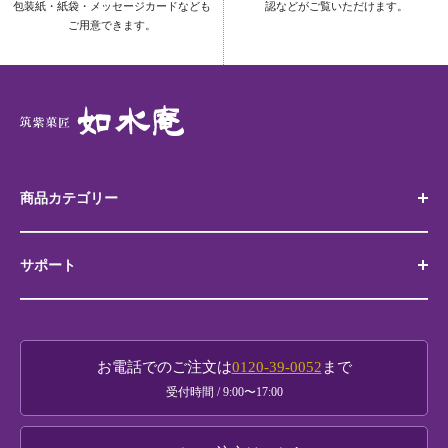
包装紙・紙袋・メッセージカードなども
認などがご覧いただけます。
ご用意できます。
商品カテゴリー
サポート
代表銘菓 筑紫もち
博多土産
お買い物ガイド
如水庵銘菓撰
お電話でのご注文は
0120-39-0052
まで
贈り物ガイド
受付時間 / 9:00〜17:00
黒田官兵衛商品
法人様・大口注文